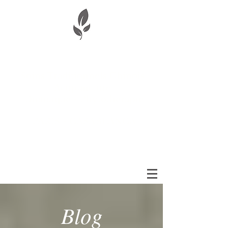
Aude Baladi-Wibaux
Soins Traditionnels Chinois
Acupuncture
Diététique - Phytothérapie
PARIS - CASABLANCA
Blog