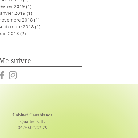
février 2019
(1)
1 post
janvier 2019
(1)
1 post
novembre 2018
(1)
1 post
septembre 2018
(1)
1 post
juin 2018
(2)
2 posts
Me suivre
Cabinet Casablanca
Quartier CIL
06.70.07.27.79