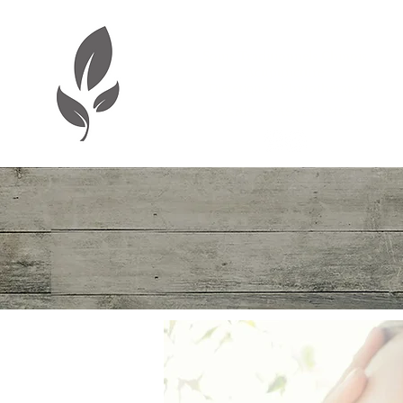
Aude Baladi-Wibaux
Soins Traditionnels Chinois
Acupuncture
Diététique - Phytothérapie
PARIS - CASABLANCA