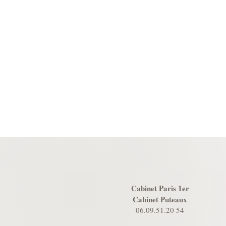
Cabinet Paris 1er
Cabinet Puteaux
06.09.51.20 54