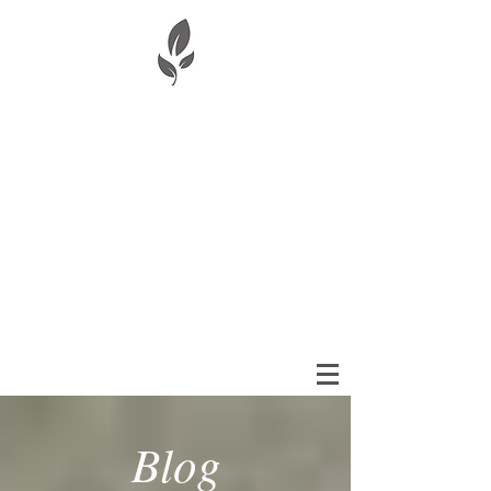
Aude Baladi-Wibaux
Soins Traditionnels Chinois
Acupuncture
Diététique - Phytothérapie
PARIS - CASABLANCA
Blog