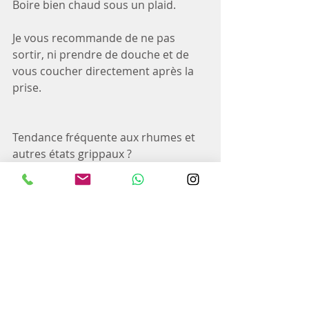
Boire bien chaud sous un plaid.
Je vous recommande de ne pas 
sortir, ni prendre de douche et de 
vous coucher directement après la 
prise.
Tendance fréquente aux rhumes et 
autres états grippaux ?
Vous pouvez me contacter pour 
prendre rendez-vous sur: 
www.audebaladiwibaux.com/tarifs-
rdv
Mots-clés :