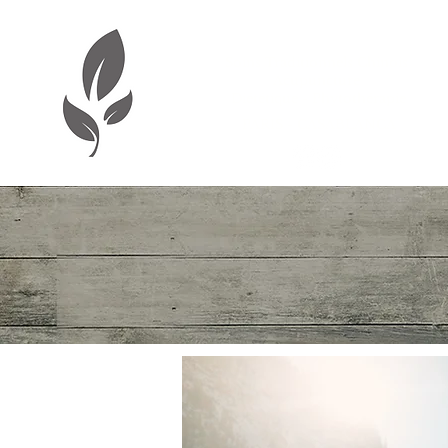
Aude Baladi-Wibaux
Soins Traditionnels Chinois
Acupuncture
Diététique - Phytothérapie
PARIS - CASABLANCA