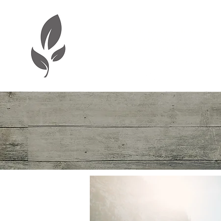
Aude Baladi-Wibaux
Soins Traditionnels Chinois
Acupuncture
Diététique - Phytothérapie
PARIS - CASABLANCA