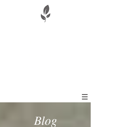
Aude Baladi-Wibaux
Soins Traditionnels Chinois
Acupuncture
Diététique - Phytothérapie
PARIS - CASABLANCA
Blog