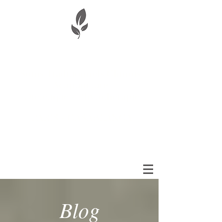
Aude Baladi-Wibaux
Soins Traditionnels Chinois
Acupuncture
Diététique - Phytothérapie
PARIS - CASABLANCA
Blog