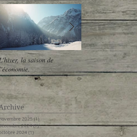
L'hiver, la saison de
L'automne : la sais
l'économie.
recentrage et de
l'organisation
Archive
novembre 2025
(1)
1 post
décembre 2024
(1)
1 post
octobre 2024
(1)
1 post