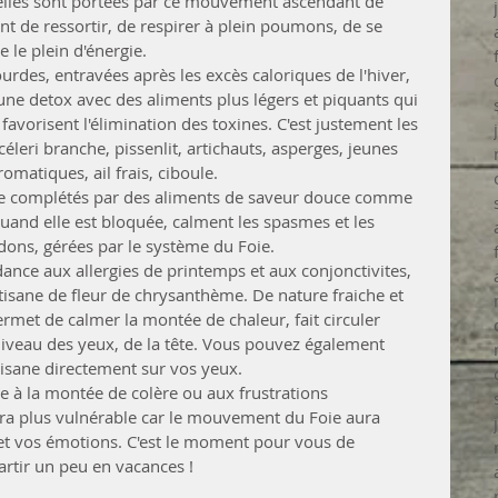
 elles sont portées par ce mouvement ascendant de 
ent de ressortir, de respirer à plein poumons, de se 
le plein d'énergie.
urdes, entravées après les excès caloriques de l'hiver, 
ne detox avec des aliments plus légers et piquants qui 
t favorisent l'élimination des toxines. C'est justement les 
céleri branche, pissenlit, artichauts, asperges, jeunes 
matiques, ail frais, ciboule.
re complétés par des aliments de saveur douce comme 
 quand elle est bloquée, calment les spasmes et les 
dons, gérées par le système du Foie.
ance aux allergies de printemps et aux conjonctivites, 
tisane de fleur de chrysanthème. De nature fraiche et 
rmet de calmer la montée de chaleur, fait circuler 
 niveau des yeux, de la tête. Vous pouvez également 
isane directement sur vos yeux.
 à la montée de colère ou aux frustrations 
dra plus vulnérable car le mouvement du Foie aura 
et vos émotions. C'est le moment pour vous de 
rtir un peu en vacances !