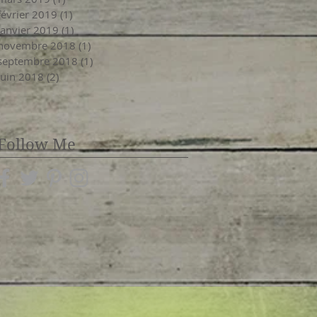
février 2019
(1)
1 post
janvier 2019
(1)
1 post
novembre 2018
(1)
1 post
septembre 2018
(1)
1 post
juin 2018
(2)
2 posts
Follow Me