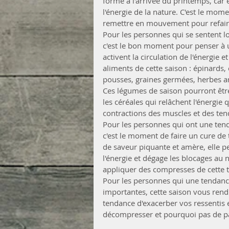
forme à l'arrivée du printemps, car
l'énergie de la nature. C'est le mom
remettre en mouvement pour refaire 
Pour les personnes qui se sentent lo
c'est le bon moment pour penser à u
activent la circulation de l'énergie e
aliments de cette saison : épinards, 
pousses, graines germées, herbes aro
Ces légumes de saison pourront êt
les céréales qui relâchent l'énergie
contractions des muscles et des ten
Pour les personnes qui ont une tend
c'est le moment de faire un cure de 
de saveur piquante et amère, elle pe
l'énergie et dégage les blocages au
appliquer des compresses de cette t
Pour les personnes qui une tendance
importantes, cette saison vous ren
tendance d'exacerber vos ressentis 
décompresser et pourquoi pas de pa