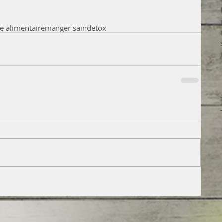
ge alimentaire
manger sain
detox