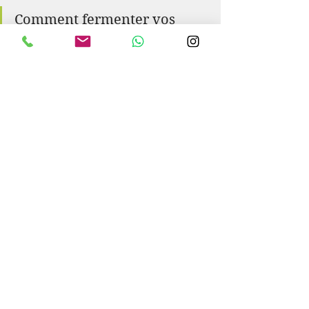
Comment fermenter vos 
légumes ? 
Retirer les pelures épaisses et 
couper en morceaux
Mettre en bocal en ajoutant du sel 
(ajouter 2% du poids total des 
légumes en sel) + de l'eau 
Bien presser et mettre un poids 
pour recouvir les légumes d'eau
Refermer le bocal et laisser 
fermenter en moyenne 3 semaines
Pour plus d'informations sur la 
fermentation, voici un site très 
didactique : 
https://revolutionfermentation.com/
blogs/legumes-fermentes/recettes-